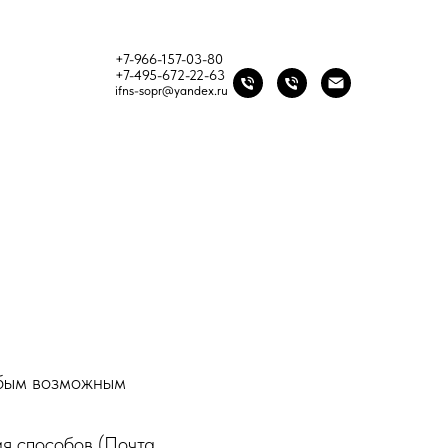
+7-966-157-03-80
+7-495-672-22-63
ifns-sopr@yandex.ru
юбым возможным
я способов (Почта