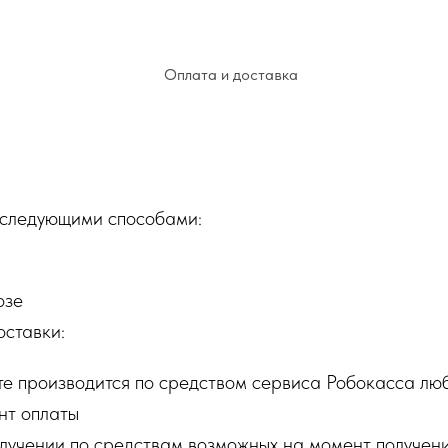
Оплата и доставка
следующими способами:
озе
оставки:
йте производится по средством сервиса Робокасса л
нт оплаты
лучении по средствам возможных на момент получени