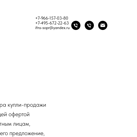
+7-966-157-03-80
+7-495-672-22-63
ifns-sopr@yandex.ru
ора купли-продажи
щей офертой
тным лицам,
его предложение,