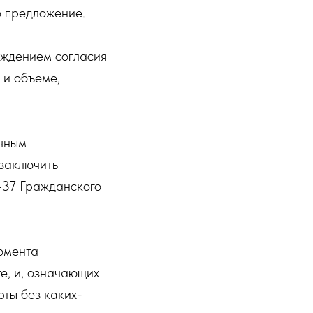
о предложение.
рждением согласия
 и объеме,
ичным
заключить
 437 Гражданского
момента
е, и, означающих
рты без каких-