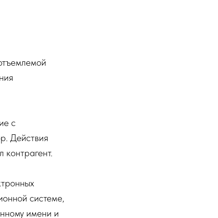
отъемлемой
ния
ие с
р. Действия
л контрагент.
ктронных
онной системе,
енному имени и