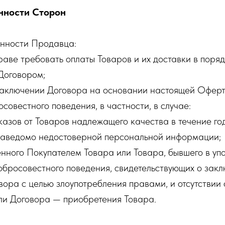
анности Сторон
анности Продавца:
раве требовать оплаты Товаров и их доставки в поряд
Договором;
в заключении Договора на основании настоящей Офер
совестного поведения, в частности, в случае:
тказов от Товаров надлежащего качества в течение го
 заведомо недостоверной персональной информации;
енного Покупателем Товара или Товара, бывшего в уп
добросовестного поведения, свидетельствующих о зак
ора с целью злоупотребления правами, и отсутствии
ли Договора — приобретения Товара.