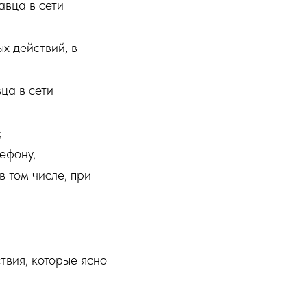
авца в сети
х действий, в
ца в сети
;
ефону,
 том числе, при
твия, которые ясно