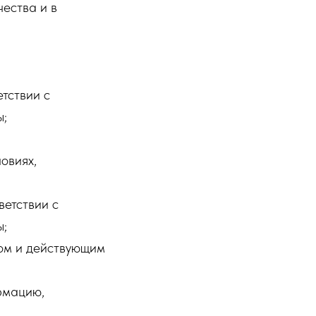
ества и в
тствии с
ы;
овиях,
ветствии с
ы;
ром и действующим
рмацию,