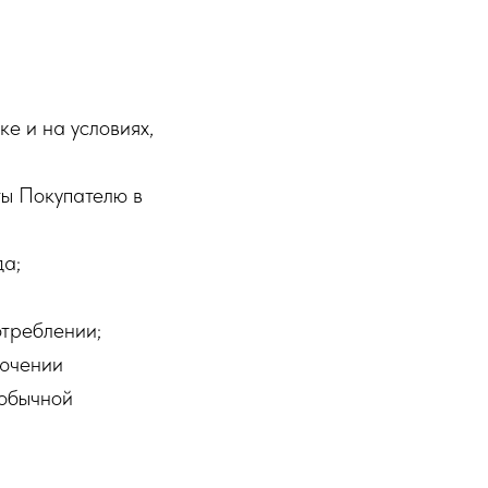
ке и на условиях,
ты Покупателю в
да;
отреблении;
лючении
 обычной