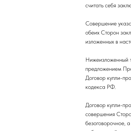
считать себя закл
Совершение указа
обеих Сторон закл
изложенных в нас
Нижеизложенный т
предложением Про
Договор купли-про
кодекса РФ.
Договор купли-про
совершения Сторо
безоговорочное, а