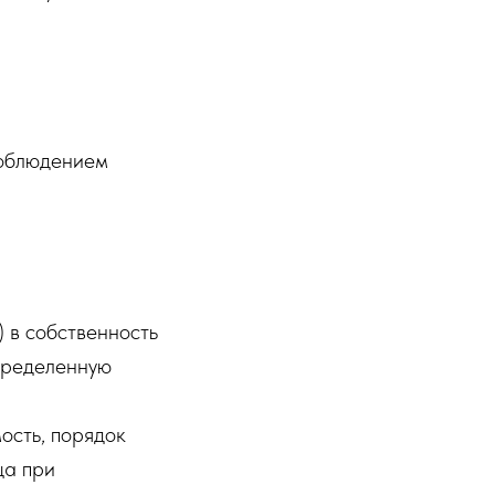
соблюдением
) в собственность
определенную
ость, порядок
ца при