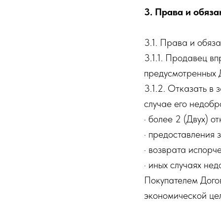
3. Права и обяз
3.1. Права и обяз
3.1.1. Продавец вп
предусмотренных 
3.1.2. Отказать 
случае его недобро
· более 2 (Двух) о
· предоставления
· возврата испорч
· иных случаях не
Покупателем Догов
экономической це