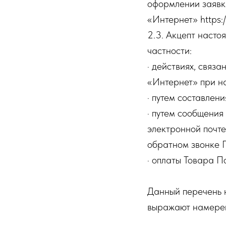
оформлении заявки
«Интернет» https:/
2.3. Акцепт наст
частности:
· действиях, связ
«Интернет» при н
· путем составлен
· путем сообщения
электронной почте
обратном звонке 
· оплаты Товара П
Данный перечень н
выражают намерен