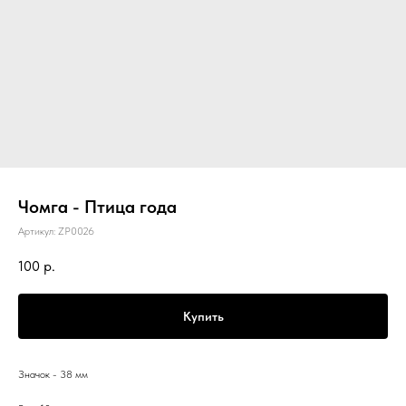
Чомга - Птица года
Артикул:
ZP0026
100
р.
Купить
Значок - 38 мм