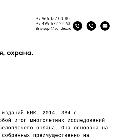
+7-966-157-03-80
+7-495-672-22-63
ifns-sopr@yandex.ru
ан Haliaeetus pelagicus:
я, охрана.
 изданий КМК. 2014. 384 с.
обой итог многолетних исследований
белоплечего орлана. Она основана на
 собранных преимущественно на