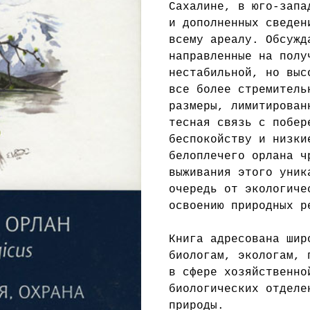
Сахалине, в юго-запа
и дополненных сведен
всему ареалу. Обсужд
направленные на полу
нестабильной, но выс
все более стремитель
размеры, лимитирован
тесная связь с побер
беспокойству и низки
белоплечего орлана ч
выживания этого уник
очередь от экологиче
освоению природных р
Книга адресована шир
биологам, экологам, 
в сфере хозяйственно
биологических отделе
природы.