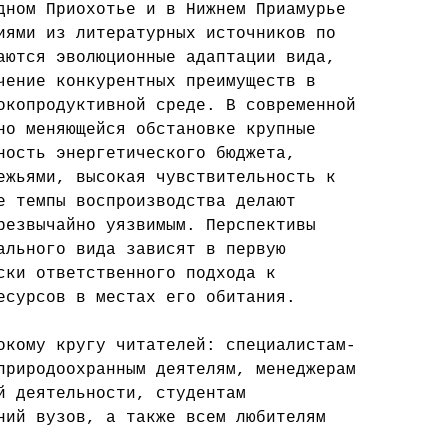
дном Приохотье и в Нижнем Приамурье
иями из литературных источников по
аются эволюционные адаптации вида,
чение конкурентных преимуществ в
окопродуктивной среде. В современной
но меняющейся обстановке крупные
ность энергетического бюджета,
ежьями, высокая чувствительность к
е темпы воспроизводства делают
резвычайно уязвимым. Перспективы
ального вида зависят в первую
ски ответственного подхода к
есурсов в местах его обитания.
окому кругу читателей: специалистам-
природоохранным деятелям, менеджерам
й деятельности, студентам
ний вузов, а также всем любителям