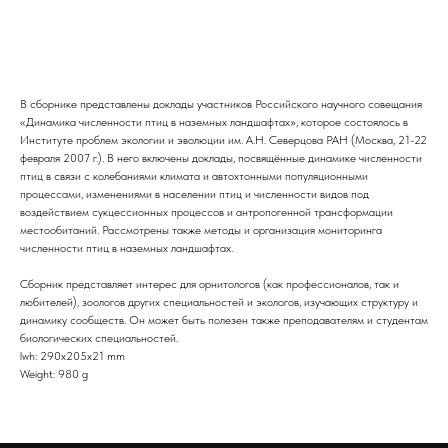
Купить
В сборнике представлены доклады участников Российского научного совещания
«Динамика численности птиц в наземных ландшафтах», которое состоялось в
Институте проблем экологии и эволюции им. А.Н. Северцова РАН (Москва, 21-22
февраля 2007 г.). В него включены доклады, посвящённые динамике численности
птиц в связи с колебаниями климата и автохтонными популяционными
процессами, изменениями в населении птиц и численности видов под
воздействием сукцессионных процессов и антропогенной трансформации
местообитаний. Рассмотрены также методы и организация мониторинга
численности птиц в наземных ландшафтах.
Сборник представляет интерес для орнитологов (как профессионалов, так и
любителей), зоологов других специальностей и экологов, изучающих структуру и
динамику сообществ. Он может быть полезен также преподавателям и студентам
биологических специальностей.
lwh: 290x205x21 mm
Weight: 980 g