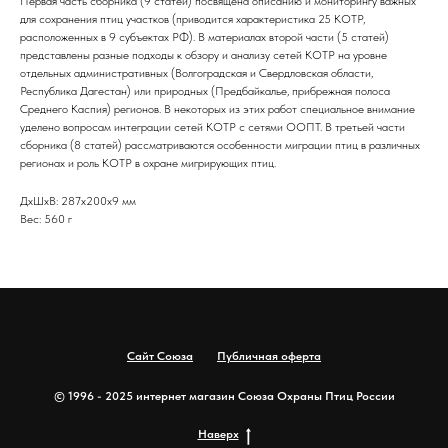
Первая часть сборника (9 статей) посвящена описанию и мониторингу важных
для сохранения птиц участков (приводится характеристика 25 КОТР,
расположенных в 9 субъектах РФ). В материалах второй части (5 статей)
представлены разные подходы к обзору и анализу сетей КОТР на уровне
отдельных административных (Волгоградская и Свердловская области,
Республика Дагестан) или природных (Предбайкалье, прибрежная полоса
Среднего Каспия) регионов. В некоторых из этих работ специальное внимание
уделено вопросам интеграции сетей КОТР с сетями ООПТ. В третьей части
сборника (8 статей) рассматриваются особенности миграции птиц в различных
регионах и роль КОТР в охране мигрирующих птиц.
ДxШxВ: 287x200x9 мм
Вес: 560 г
Сайт Союза
Публичная оферта
© 1996 - 2025 интернет магазин Союза Охраны Птиц России
Наверх