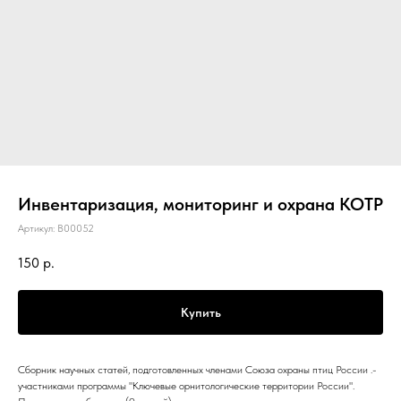
Инвентаризация, мониторинг и охрана КОТР
Артикул:
B00052
150
р.
Купить
Сборник научных статей, подготовленных членами Союза охраны птиц России .-
участниками программы "Ключевые орнитологические территории России".