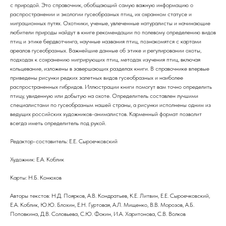
с природой. Это справочник, обобщающий самую важную информацию о
распространении и экологии гусеобразных птиц, их охранном статусе и
миграционных путях. Охотники, ученые, увлеченные натуралисты и начинающие
любители природы найдут в книге рекомендации по полевому определению видов
птиц и этике бердвотчинга, научные названия птиц, познакомятся с картами
ареалов гусеобразных. Важнейшие данные об этике и регулировании охоты,
подходах к сохранению мигрирующих птиц, методах изучения птиц, включая
кольцевание, изложены в завершающих разделах книги. В справочнике впервые
приведены рисунки редких залетных видов гусеобразных и наиболее
распространенных гибридов. Иллюстрации книги помогут вам точно определить
птицу, увиденную или добытую на охоте. Определитель составлен лучшими
специалистами по гусеобразным нашей страны, а рисунки исполнены одним из
ведущих российских художников-анималистов. Карменный формат позволит
всегда иметь определитель под рукой.
Редактор-составитель: Е.Е. Сыроечковский
Художник: Е.А. Коблик
Карты: Н.Б. Конюхов
Авторы текстов: Н.Д. Поярков, А.В. Кондратьев, К.Е. Литвин, Е.Е. Сыроечковский,
Е.А. Коблик, Ю.Ю. Блохин, Е.Н. Гуртовая, А.Л. Мищенко, В.В. Морозов, А.Б.
Поповкина, Д.В. Соловьева, С.Ю. Фокин, И.А. Харитонова, С.В. Волков