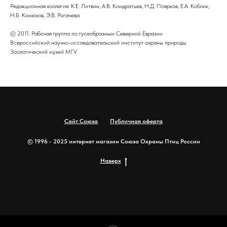
Редакционная коллегия: К.Е. Литвин, А.В. Кондратьев, Н.Д. Поярков, Е.А. Коблик,
Н.Б. Конюхов, Э.В. Рогачева
© 2011. Рабочая группа по гусеобразным Северной Евразии
Всероссийский научно-исследовательский институт охраны природы
Зоологический музей МГУ
Сайт Союза
Публичная оферта
© 1996 - 2025 интернет магазин Союза Охраны Птиц России
Наверх