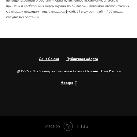
приведены данные о состоянии ареала, численности, биологии, а также о
принятых и необходимых мерах охраны по 62 видам и подвидам млекопитающих,
63 видам и подвидам птиц, 8 видам амфибий, 21 виду рептилий и 437 видам
сосудистых растений.
Сайт Союза
Публичная оферта
© 1996 - 2025 интернет магазин Союза Охраны Птиц России
Наверх
Tilda
Made on