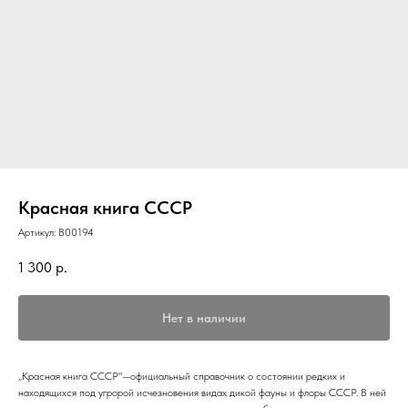
Красная книга СССР
Артикул:
B00194
1 300
р.
Нет в наличии
„Красная книга СССР"—официальный справочник о состоянии редких и
находящихся под угроpой исчезновения видах дикой фауны и флоры СССР. В ней