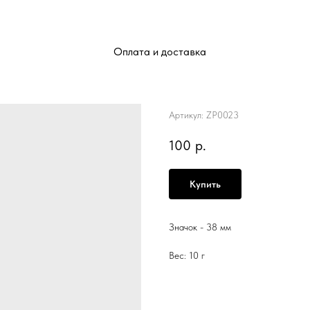
Оплата и доставка
Сова ушастая
Артикул:
ZP0023
100
р.
Купить
Значок - 38 мм
Вес: 10 г