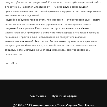
получить убедительные результаты? Как повысить шанс публикации своей работы
в престижном журнале? Ответы на эти и многие другие вопросы дает
предлагаемое вниманию читателей практическое руководство по планированию
экологических исследований.
Подробно обсуждаются все этапы планирования — от постановки цели и задач
исследования до составления инструкций и подготовки форм для записи
полученной информации. Книга написана простым языком и снабжена
многочисленными примерами в стиле «что такое хорошо и что такое плохо»; ее
понимание и практическое использование не требуют специальных
математических знаний. Книга может быть полезна студентам, аспирантам и
молодым ученым биологических, лесохозяйственных и сельскохозяйственных
специальностей, сотрудникам заповедников и всем заинтересованным
специалистам.
Вес: 230 г
Сайт Союза
Публичная оферта
© 1996 - 2025 интернет магазин Союза Охраны Птиц России